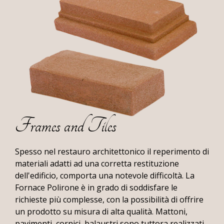
Carnet
Villa
sur
la
Côte
d'Azur
Château
De
Berne
in
Frames and Tiles
Provenza
Restauro
Spesso nel restauro architettonico il reperimento di
Chiesa
materiali adatti ad una corretta restituzione
S.Benedetto
dell'edificio, comporta una notevole difficoltà. La
Abate
Fornace Polirone è in grado di soddisfare le
di
richieste più complesse, con la possibilità di offrire
Gonzaga
un prodotto su misura di alta qualità. Mattoni,
(MN)
pavimenti, cornici, balaustri sono tuttora realizzati