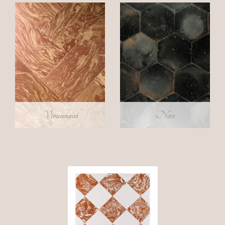
Cinquecentesco
a
Carpi
(MO)
Ristorante
"Il
Cavallino"
di
Maranello
Varicoloured
Nero
Salon
international
du
patrimoine
culturel
a
Paris
2021
Palazzo