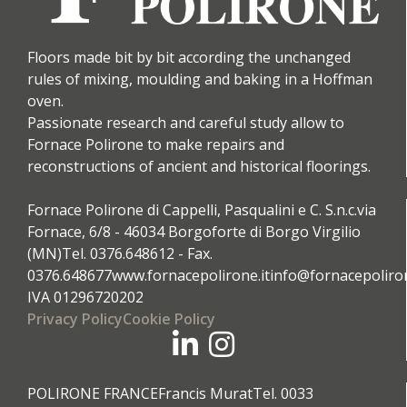
Floors made bit by bit according the unchanged
rules of mixing, moulding and baking in a Hoffman
oven.
Passionate research and careful study allow to
Fornace Polirone to make repairs and
reconstructions of ancient and historical floorings.
Fornace Polirone di Cappelli, Pasqualini e C. S.n.c.
via
Fornace, 6/8 - 46034 Borgoforte di Borgo Virgilio
(MN)
Tel. 0376.648612 - Fax.
0376.648677
www.fornacepolirone.it
info@fornacepoliron
IVA 01296720202
Privacy Policy
Cookie Policy
POLIRONE FRANCE
Francis Murat
Tel. 0033