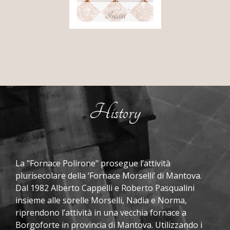
Tarasconi
a
Inlaid
Parma
Chiesa
SS.Pietro
e
Paolo
in
S.Pietro
History
Sovera
Chiesa
Parrocchiale
S.
Giovanni
La "Fornace Polirone" prosegue l’attività
Battista
plurisecolare della ‘Fornace Morselli’ di Mantova.
Martire
Dal 1982 Alberto Cappelli e Roberto Pasqualini
Salone
insieme alle sorelle Morselli, Nadia e Norma,
del
riprendono l’attività in una vecchia fornace a
mobile
Borgoforte in provincia di Mantova. Utilizzando i