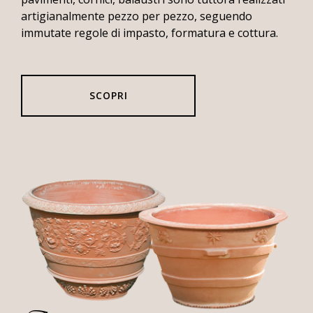
Fornace
artigianalmente pezzo per pezzo, seguendo
Polirone
immutate regole di impasto, formatura e cottura.
a
Linea
Verde
Restauro
SCOPRI
di
Villa
De
Moll
Teatro
di
Hvar
in
Croazia
Hôtel
des
Invalides
Monastero