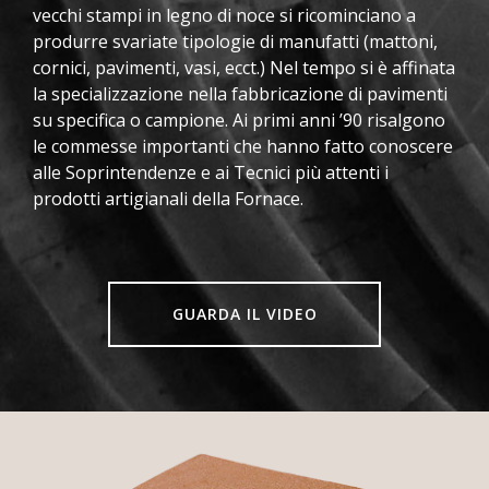
2019
vecchi stampi in legno di noce si ricominciano a
Nuova
produrre svariate tipologie di manufatti (mattoni,
pavimentazione
cornici, pavimenti, vasi, ecct.) Nel tempo si è affinata
con
la specializzazione nella fabbricazione di pavimenti
aspetto
su specifica o campione. Ai primi anni ’90 risalgono
rustico
le commesse importanti che hanno fatto conoscere
Restauro
alle Soprintendenze e ai Tecnici più attenti i
Chiesa
prodotti artigianali della Fornace.
S.S.
Vitale
e
Agricola,
GUARDA IL VIDEO
Oltrona
al
Lago
Gavirate
Château
La
Tour