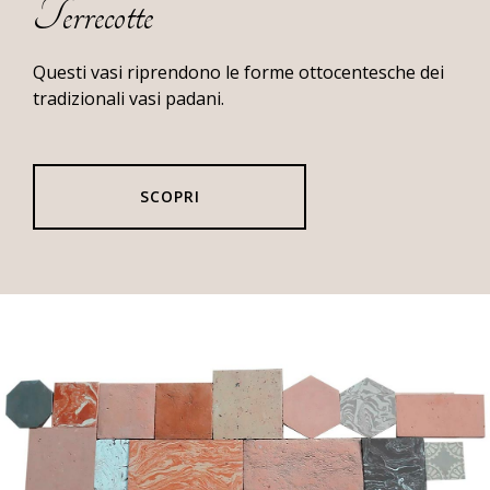
Terrecotte
Reale
di
Brou
Questi vasi riprendono le forme ottocentesche dei
(Francia)
tradizionali vasi padani.
SCOPRI