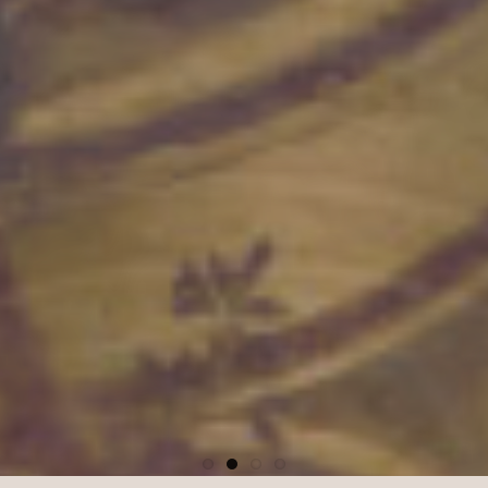
Chiesa
S.S.
Vitale
e
Agricola
a
Oltrona
al
Lago
(Gavirate)
Fornitura
per
Dubai,
Emirati
Arabi
Teatro
all'Antica
a
Sabbioneta