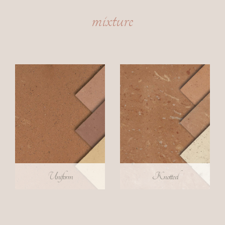
(MN)
mixture
Abitazione
Privata
-
Parma
Palazzo
Certosa
a
Pavia
Palazzo
Pollenza
-
Tolentino
Cornici
di
Uniform
Knotted
Gronda
a
Ferrara
Palazzo