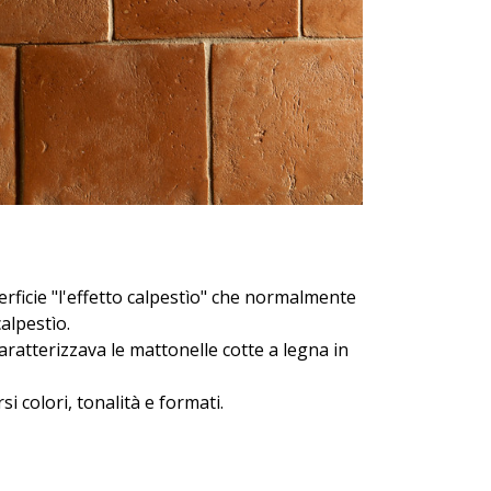
rficie "l'effetto calpestìo" che normalmente
alpestìo.
caratterizzava le mattonelle cotte a legna in
i colori, tonalità e formati.