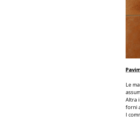
Pavim
Le mat
assumo
Altra 
forni 
I comm